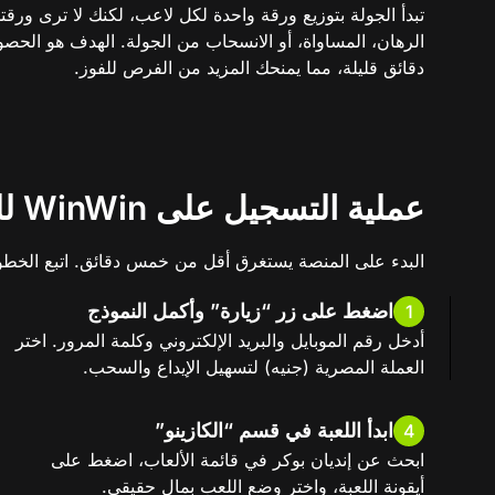
تبدأ الجولة بتوزيع ورقة واحدة لكل لاعب، لكنك لا ترى ورق
دقائق قليلة، مما يمنحك المزيد من الفرص للفوز.
عملية التسجيل على WinWin للعب إنديان بوكر
البدء على المنصة يستغرق أقل من خمس دقائق. اتبع الخطوات
اضغط على زر “زيارة” وأكمل النموذج
1
أدخل رقم الموبايل والبريد الإلكتروني وكلمة المرور. اختر
العملة المصرية (جنيه) لتسهيل الإيداع والسحب.
ابدأ اللعبة في قسم “الكازينو”
4
ابحث عن إنديان بوكر في قائمة الألعاب، اضغط على
أيقونة اللعبة، واختر وضع اللعب بمال حقيقي.