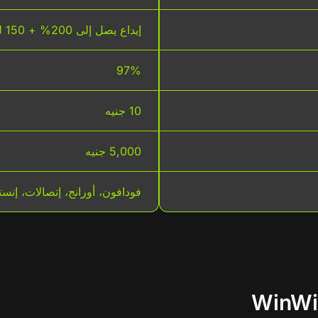
إيداع يصل إلى 200% + 150 لفة مجانية
97%
10 جنيه
5,000 جنيه
فودافون، أورانج، إتصالات، إن