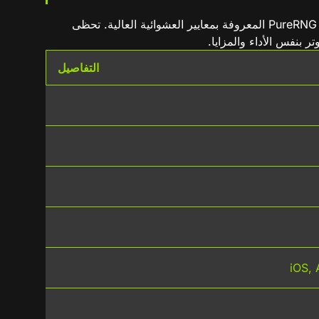
تتميز اللعبة على WinWin بواجهة عربية مخصصة، إحصائيات مباشرة للجولات، ودعم فني متاح على مدار الساعة. طورتها شركة PureRNG المعروفة بمعايير العشوائية العالية. تحظى
 بنفس الأداء والمزايا.
التفاصيل
iOS,