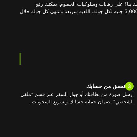
قتك بناءً على رهانات وسلوكيات الخصوم. يمكنك رفع
الرهان، المساواة، أو الانسحاب من الجولة. الهدف هو الحصول على أعلى ورقة في النهاية. الحد الأدنى للرهان 10 جنيه والأقصى 5,000 جنيه لكل جولة. اللعبة سريعة وتنتهي كل جولة خلال
تحقق من حسابك
3
أرسل صورة من بطاقتك أو جواز السفر عبر قسم “ملفي
الشخصي” لضمان حماية حسابك وتسريع السحوبات.