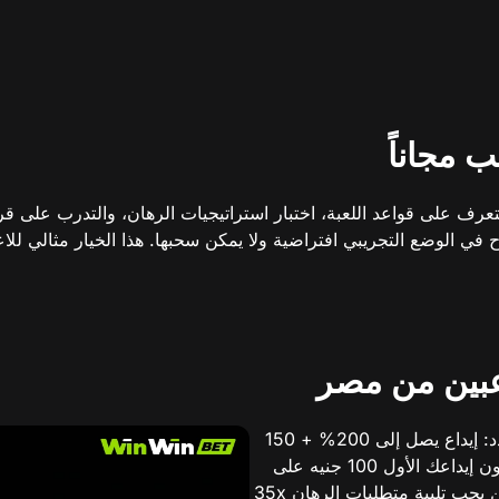
ب مجاناً
 تتيح لك التعرف على قواعد اللعبة، اختبار استراتيجيات الرهان، والتدرب
ح في الوضع التجريبي افتراضية ولا يمكن سحبها. هذا الخيار مثالي للا
اعبين من مصر
تقدم WinWin مكافأة ترحيبية سخية للاعبين المصريين الجدد: إيداع يصل إلى 200% + 150
لفة مجانية في الكازينو. للحصول على المكافأة، يجب أن يكون إيداعك الأول 100 جنيه على
الأقل. يتم إضافة المكافأة تلقائياً إلى رصيدك بعد الإيداع، لكن يجب تلبية متطلبات الرهان 35x