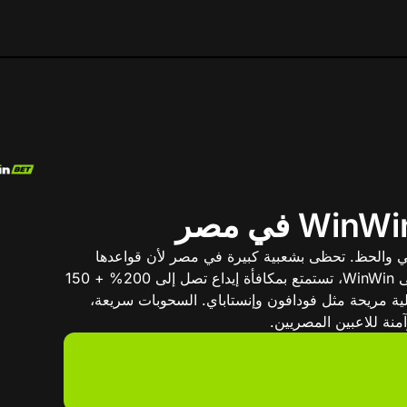
كي والحظ. تحظى بشعبية كبيرة في مصر لأن قواعدها
بسيطة ونسبة العائد للاعب 97% مع تقلب متوسط. على WinWin، تستمتع بمكافأة إيداع تصل إلى 200% + 150
ية مريحة مثل فودافون وإنستاباي. السحوبات سريعة،
منة للاعبين المصريين.