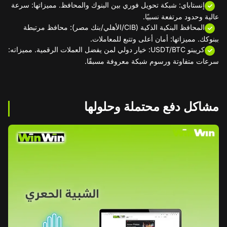
إنستاباي: شبكة تحويل فوري بين البنوك والمحافظ. مميزاتها: سرعة
عالية وحدود مرتفعة نسبيًا.
المحافظ البنكية الذكية (CIB/الأهلي/بنك مصر): محافظ مرتبطة
ببنوكك. مميزاتها: أمان أعلى وتتبع للمعاملات.
كريبتو USDT/BTC: خيار دولي لمن يفضل العملات الرقمية. مميزاته:
سرعات متفاوتة ورسوم شبكة معروفة مسبقًا.
مشاكل دفع محتملة وحلولها