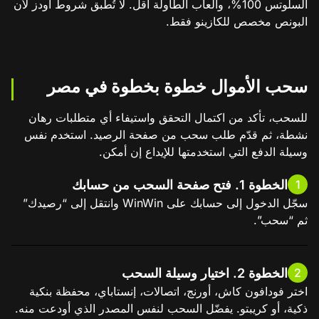
السلوتس 100%، وألعاب الطاولة أقل. لا تُطبق شروط أودز لأن
البونص مخصص للكازينو فقط.
سحب الأموال خطوة بخطوة في مصر
للسحب، تأكد من اكتمال التحقق واستيفاء أي متطلبات رهان
نشطة، ثم قدّم طلب سحب من صفحة الرصيد. استخدم نفس
وسيلة الدفع التي استخدمتها للإيداع إن أمكن.
الخطوة 1. فتح صفحة السحب من حسابك
1
سجّل الدخول إلى حسابك على WinWin وانتقل إلى “رصيدك”
ثم “سحب”.
الخطوة 2. اختيار وسيلة السحب
2
اختر فودافون كاش، أورنج، اتصالات، إنستاباي، محفظة بنكية
ذكية، أو كريبتو. يفضّل السحب لنفس المصدر الذي أودعت منه.