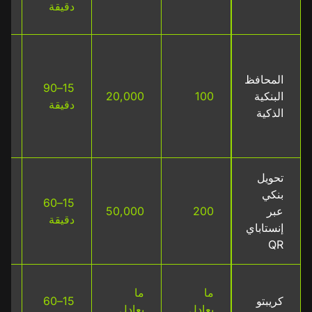
دقيقة
ب
ب
ع
المحافظ
15–90
ق
البنكية
100
20,000
دقيقة
ر
الذكية
م
ا
تحويل
ب
بنكي
ع
15–60
عبر
200
50,000
ر
دقيقة
إنستاباي
ب
QR
م
لا
ما
ما
كريبتو
15–60
م
يعادل
يعادل