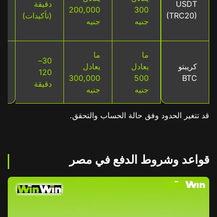
USDT
دقيقة
ال
200,000
300
(TRC20)
(تأكيدات)
ر
جنيه
جنيه
ش
ما
ما
30–
ر
كريبتو
يعادل
يعادل
120
ش
300,000
500
BTC
دقيقة
ف
جنيه
جنيه
قد تتغير الحدود وفق حالة الحساب والتحقق.
قواعد وشروط الدفع في مصر