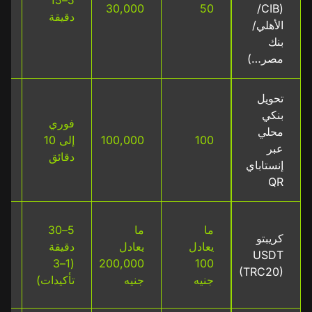
5–15
(CIB/
50
30,000
ر
دقيقة
الأهلي/
م
بنك
م
مصر…)
تحويل
بنكي
ب
فوري
محلي
ع
100
100,000
إلى 10
عبر
ح
دقائق
إنستاباي
ب
QR
لا
ما
ما
5–30
كريبتو
م
يعادل
يعادل
دقيقة
USDT
ال
(1–3
200,000
100
(TRC20)
ر
جنيه
جنيه
تأكيدات)
ش