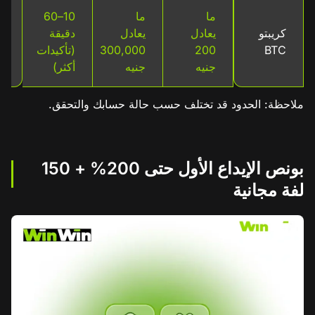
ما
ما
10–60
ر
كريبتو
يعادل
يعادل
دقيقة
ش
BTC
200
300,000
(تأكيدات
ف
جنيه
جنيه
أكثر)
ملاحظة: الحدود قد تختلف حسب حالة حسابك والتحقق.
بونص الإيداع الأول حتى 200% + 150
لفة مجانية