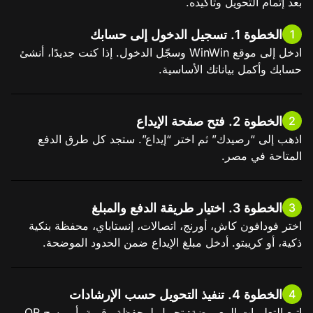
بعد إتمام التحويل وتأكيده.
الخطوة 1. تسجيل الدخول إلى حسابك
1
ادخل إلى موقع WinWin وسجّل الدخول. إذا كنت جديدًا، أنشئ
حسابك وأكمل بياناتك الأساسية.
الخطوة 2. فتح صفحة الإيداع
2
اذهب إلى “رصيدك” ثم اختر “إيداع”. ستجد كل طرق الدفع
المتاحة في مصر.
الخطوة 3. اختيار طريقة الدفع والمبلغ
3
اختر فودافون كاش، أورنج، اتصالات، إنستاباي، محفظة بنكية
ذكية، أو كريبتو. أدخل مبلغ الإيداع ضمن الحدود الموضحة.
الخطوة 4. تنفيذ التحويل حسب الإرشادات
4
اتبع التعليمات المعروضة: تحويل لمحفظة رقمية، أو مسح QR